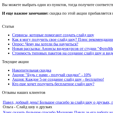
Вы можете выбрать один из пунктов, тогда получите соответс
И еще важное замечание:
скидка по этой акции прибавляется
Статьи
Сервисы, которые помогают создать слайд шоу
Как я могу получить свое слайд шоу? Плюс рекомендаци
Опрос: Чему вы хотели бы научиться?
Новая рассылка: Анонсы видеокурсов от студии "ФотоМ
Стоимость типовых пакетов на создание слайд шоу и ви
Текущие акции
Накопительная скидка
Акция: "Будь с нами - получай скидки" - 10%
Акция: Каждое 5-ое создание слайд шоу - бесплатно!
Кто еще хочет получить бесплатное слайд шоу?
Отзывы наших клиентов
Павел, добрый день! Большое спасибо за слайд шоу о друзьях,
Ольга - Слайд шоу о друзьях
Хочу сказать большое спасибо Малахову Павлу за его работу 