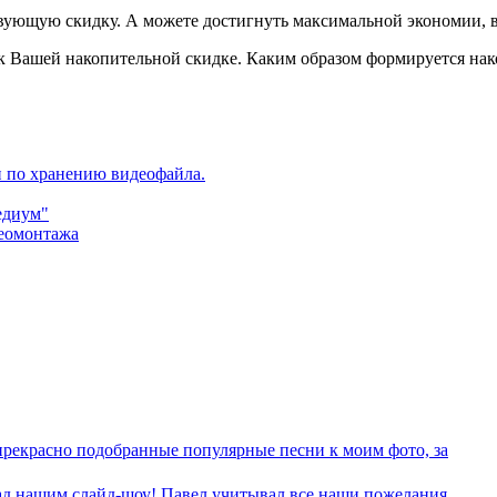
твующую скидку. А можете достигнуть максимальной экономии, 
 к Вашей накопительной скидке. Каким образом формируется нак
и по хранению видеофайла.
едиум"
деомонтажа
 прекрасно подобранные популярные песни к моим фото, за
над нашим слайд-шоу! Павел учитывал все наши пожелания,